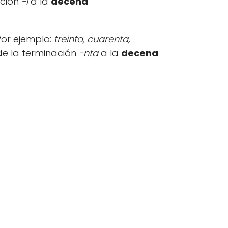
ación
-i
a la
decena
Por ejemplo:
treinta, cuarenta,
de la terminación
-nta
a la
decena