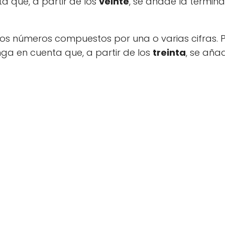
a que, a partir de los
veinte
, se añade la termin
os números compuestos por una o varias cifras. 
nga en cuenta que, a partir de los
treinta
, se aña