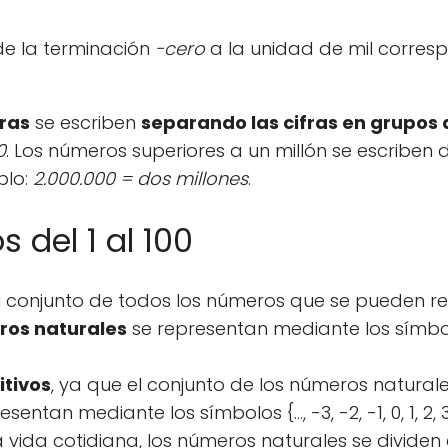
de la terminación
-cero
a la unidad de mil corresp
fras
se escriben
separando las cifras en grupos 
0
. Los números superiores a un millón se escribe
plo:
2.000.000 = dos millones
.
del 1 al 100
l conjunto de todos los números que se pueden 
ros naturales
se representan mediante los símbolos {1
itivos
, ya que el conjunto de los números natural
n mediante los símbolos {..., -3, -2, -1, 0, 1, 2, 3, .
la vida cotidiana, los números naturales se dividen