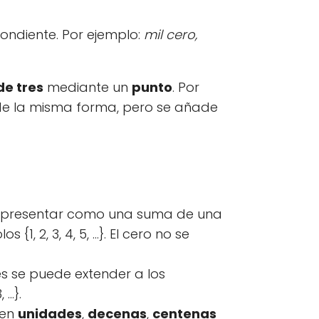
ondiente. Por ejemplo:
mil cero,
de tres
mediante un
punto
. Por
n de la misma forma, pero se añade
representar como una suma de una
, 2, 3, 4, 5, ...}. El cero no se
es se puede extender a los
..}.
 en
unidades
,
decenas
,
centenas