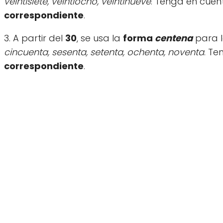
veintisiete, veintiocho, veintinueve
. Tenga en cuent
correspondiente
.
3. A partir del
30
, se usa la
forma
centena
para l
cincuenta, sesenta, setenta, ochenta, noventa
. Te
correspondiente
.