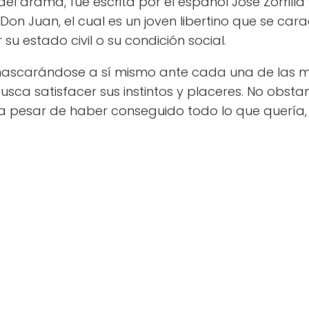
el drama, fue escrita por el español José Zorrill
 Don Juan, el cual es un joven libertino que se car
su estado civil o su condición social.
enmascarándose a sí mismo ante cada una de las 
sca satisfacer sus instintos y placeres. No obstant
 a pesar de haber conseguido todo lo que quería,