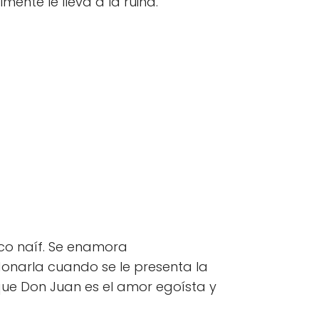
ente le lleva a la ruina.
oco naíf. Se enamora
narla cuando se le presenta la
que Don Juan es el amor egoísta y